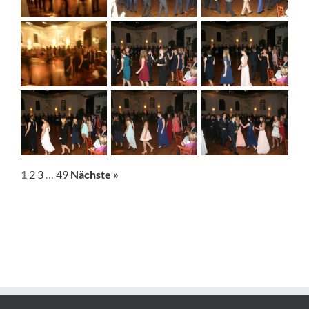
1
2
3
…
49
Nächste »